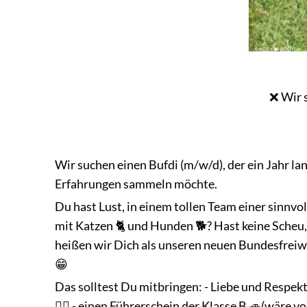
❌ Wir 
Wir suchen einen Bufdi (m/w/d), der ein Jahr lan
Erfahrungen sammeln möchte.
Du hast Lust, in einem tollen Team einer sinnvo
mit Katzen 🐈 und Hunden 🐕? Hast keine Scheu,
heißen wir Dich als unseren neuen Bundesfreiwi
😁
Das solltest Du mitbringen: - Liebe und Respekt
👍🏻 - einen Führerschein der Klasse B 🚙(wäre von