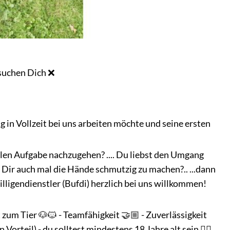
suchen Dich ❌
g in Vollzeit bei uns arbeiten möchte und seine ersten
llen Aufgabe nachzugehen? .... Du liebst den Umgang
 Dir auch mal die Hände schmutzig zu machen?.. ...dann
lligendienstler (Bufdi) herzlich bei uns willkommen!
 zum Tier 🐶🐱 - Teamfähigkeit 🤝🏼 - Zuverlässigkeit
 Vorteil) - du solltest mindestens 18 Jahre alt sein ☝🏻