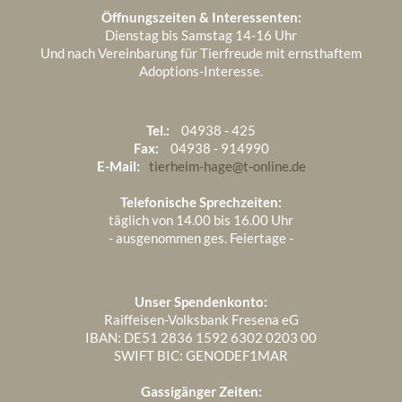
Öffnungszeiten & Interessenten:
Juni 2025
5
Dienstag bis Samstag 14-16 Uhr
Und nach Vereinbarung für Tierfreude mit ernsthaftem
Mai 2025
4
Adoptions-Interesse.
April 2025
6
März 2025
3
Tel.:
04938 - 425
Fax:
04938 - 914990
Februar 2025
1
E-Mail:
tierheim-hage@t-online.de
Telefonische Sprechzeiten:
täglich von 14.00 bis 16.00 Uhr
- ausgenommen ges. Feiertage -
Unser Spendenkonto:
Raiffeisen-Volksbank Fresena eG
IBAN: DE51 2836 1592 6302 0203 00
SWIFT BIC: GENODEF1MAR
Gassigänger Zeiten: