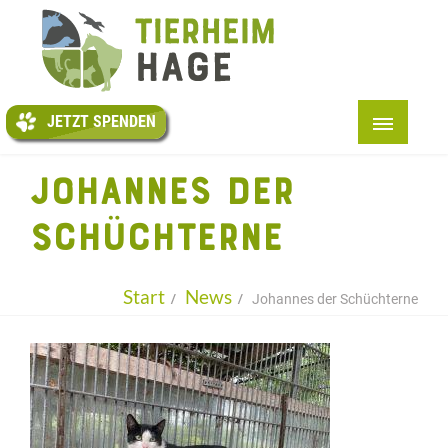
JETZT
SPENDEN
JETZT SPENDEN
START
JOHANNES DER
+
ÜBER UNS
SCHÜCHTERNE
+
TIERE
+
HELFEN
Start
News
Johannes der Schüchterne
TAFEL
PENSION
+
INFOS
KONTAKT