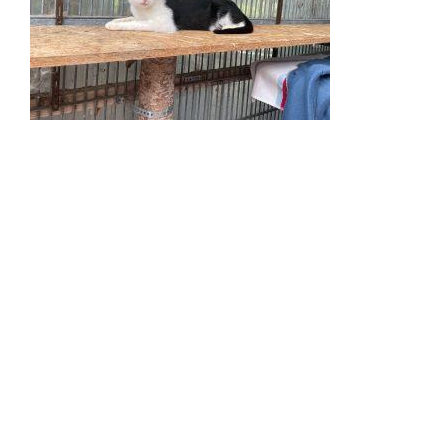
+
BMT