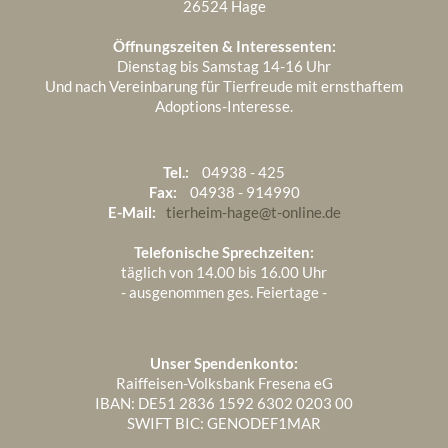
26524 Hage
Juli 2025
3
Öffnungszeiten & Interessenten:
Juni 2025
5
Dienstag bis Samstag 14-16 Uhr
Und nach Vereinbarung für Tierfreude mit ernsthaftem
Mai 2025
4
Adoptions-Interesse.
April 2025
6
März 2025
3
Tel.:
04938 - 425
Fax:
04938 - 914990
Februar 2025
1
E-Mail:
tierheim-hage@t-online.de
Telefonische Sprechzeiten:
täglich von 14.00 bis 16.00 Uhr
- ausgenommen ges. Feiertage -
Unser Spendenkonto:
Raiffeisen-Volksbank Fresena eG
IBAN: DE51 2836 1592 6302 0203 00
SWIFT BIC: GENODEF1MAR