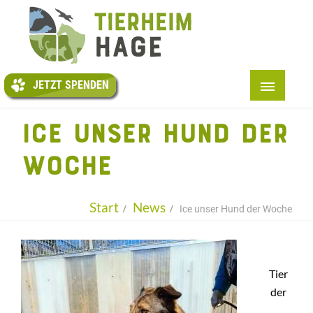
JETZT
SPENDEN
JETZT SPENDEN
START
ICE UNSER HUND DER
+
ÜBER UNS
WOCHE
+
TIERE
+
HELFEN
Start
News
Ice unser Hund der Woche
TAFEL
PENSION
Tier
+
INFOS
der
KONTAKT