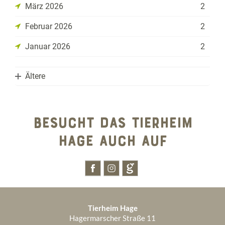
März 2026
2
Februar 2026
2
Januar 2026
2
Ältere
2025
BESUCHT DAS TIERHEIM
2024
Dezember 2025
2
HAGE AUCH AUF
1970
Juli 2024
2
November 2025
1
Januar 1970
1
Juni 2024
3
Oktober 2025
4
September 2025
2
Tierheim Hage
August 2025
6
Hagermarscher Straße 11