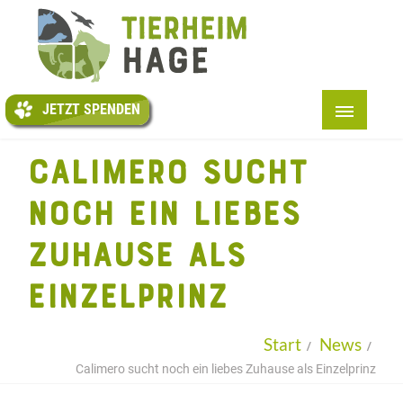
JETZT
SPENDEN
JETZT SPENDEN
START
CALIMERO SUCHT
+
ÜBER UNS
NOCH EIN LIEBES
+
TIERE
ZUHAUSE ALS
+
HELFEN
EINZELPRINZ
TAFEL
PENSION
Start
News
+
INFOS
Calimero sucht noch ein liebes Zuhause als Einzelprinz
KONTAKT