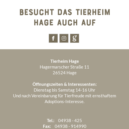
2025
BESUCHT DAS TIERHEIM
2024
Dezember 2025
2
HAGE AUCH AUF
1970
Juli 2024
2
November 2025
1
Januar 1970
1
Juni 2024
3
Oktober 2025
4
September 2025
2
Tierheim Hage
August 2025
6
Hagermarscher Straße 11
26524 Hage
Juli 2025
3
Öffnungszeiten & Interessenten:
Juni 2025
5
Dienstag bis Samstag 14-16 Uhr
Und nach Vereinbarung für Tierfreude mit ernsthaftem
Mai 2025
4
Adoptions-Interesse.
April 2025
6
März 2025
3
Tel.:
04938 - 425
Fax:
04938 - 914990