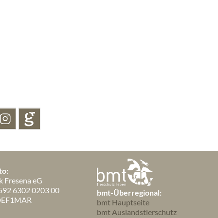
August 2025
6
Juli 2025
3
Juni 2025
5
Mai 2025
4
April 2025
6
März 2025
3
Februar 2025
1
to:
k Fresena eG
592 6302 0203 00
bmt-Überregional:
DEF1MAR
bmt Hauptseite
bmt Auslandstierschutz