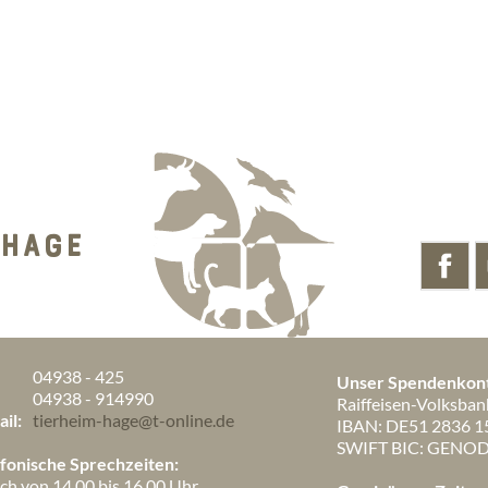
 HAGE
04938 - 425
Unser Spendenkon
:
04938 - 914990
Raiffeisen-Volksban
il:
tierheim-hage@t-online.de
IBAN: DE51 2836 1
SWIFT BIC: GENO
efonische Sprechzeiten:
ich von 14.00 bis 16.00 Uhr